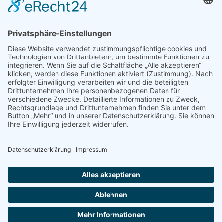
Gebäudereinigung
Gebäudedienste
Hygienebedarf
Waschen
Bügeln
Mangeln
Copyright ©2026 Frazzetta.eu